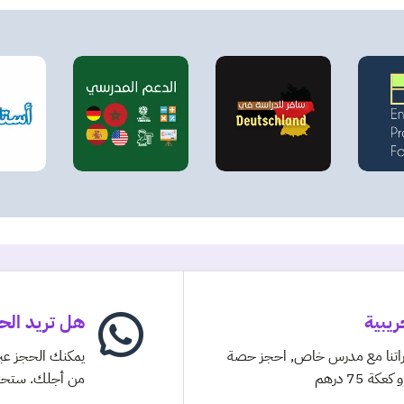
يبية
هل تريد الح
راتنا مع مدرس خاص, احجز حصة
يمكنك الحجز عبر
 75 درهم
من أجلك. ستحتاج