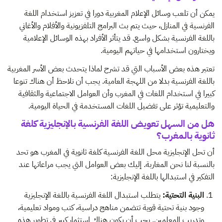
يمكن أن تلعب وسائل الإعلام المغربية دورا في تعزيز استخدام اللغة
الفرنسية في المنازل، حيث يتم بث البرامج التلفزيونية والأفلام والأغاني
باللغة الفرنسية بشكل واسع. قد يتأثر الأفراد بهذه الوسائل الإعلامية
ويختارون استخدامها في حياتهم اليومية.
تعتبر هذه بعض الأسباب التي قد تشرح لماذا يتحدث بعض الأسر المغربية
باللغة الفرنسية بدلا من اللهجة العامية. يجب أن نلاحظ أن هناك تنوعا
كبيرا في استخدام اللغات في المغرب وأن العوامل الاجتماعية والثقافية
والتعليمية تؤثر على تفضيل اللغات المستخدمة في الحياة اليومية.
هل من السهل تعويض اللغة الفرنسية بالإنجليزية كلغة
ثانوية بالمغرب؟
أن تحل الإنجليزية محل اللغة الفرنسية كلغة ثانوية في المغرب هو تحد
بالنسبة لنا نحن المغاربة. إليك بعض العوامل التي يجب مراعاتها عند
التفكير في استبدالها باللغة الإنجليزية:
البنية التحتية:
يتطلب استبدال اللغة الفرنسية باللغة الإنجليزية
وجود بنية تحتية قوية تتضمن مناهج دراسية، كتب ومواد تعليمية،
وتدريب المعلمين. يجب أن يكون هناك استثمار كبير في تطوير هذه